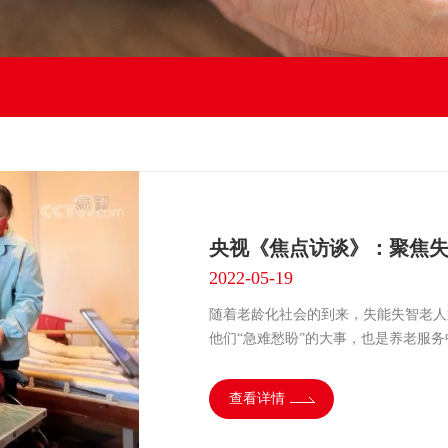
央视《焦点访谈》：聚焦
2022-05-19
随着老龄化社会的到来，失能失智老人
他们“急难愁盼”的大事，也是养老服
衣、起床、如厕等日常行为能力、生活
能。而有的老人甚至对于“我是谁？我
查看详情
失去了判断，或者呈现出一种混乱状况
理。