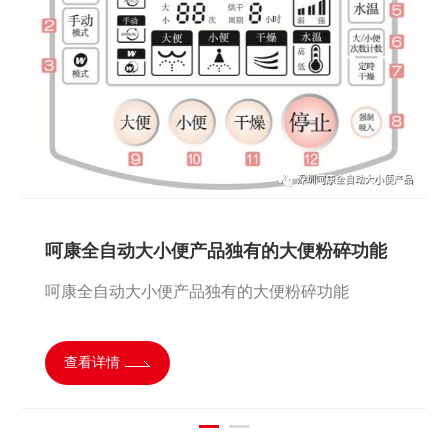
自动卧床大小便护理产品知识
呵康全自动大小便产品独有的大便粉碎功能
全自动排泄处理系统，由计算机分析处理系统与电
呵康全自动大小便产品独有的大便粉碎功能
动感应装置一起完成对排尿排便的处理，它可以24
小时自动工作，既减轻了病人身体和精神上的负
查看详情
担，又减轻了护理人员的工作强度，是满足老龄化
查看详情
和高品质护理等问题的跨时代产品。产品拥有数十
项国际专利，完全采用日本最先进的标准制造，规
范的工艺流程，严格质量控制，使产品拥有国际一