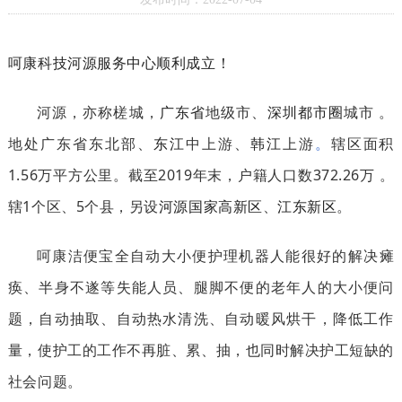
呵康科技河源服务中心顺利成立！
河源，亦称槎城，
广东省
地级市、
深圳都市圈
城市
。
地处广东省东北部、
东江
中上游、
韩江
上游
。
辖区面积
1.56万平方公里。截至2019年末，户籍人口数372.26万
。
辖1个区、5个县，另设
河源国家高新区
、
江东新区
。
呵康洁便宝全自动大小便护理机器人能很好的解决瘫
痪、半身不遂等失能人员、腿脚不便的老年人的大小便问
题，自动抽取、自动热水清洗、自动暖风烘干，降低工作
量，使护工的工作不再脏、累、抽，也同时解决护工短缺的
社会问题。