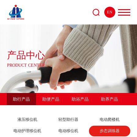
EN
产品中心
PRODUCT CENTER
助行产品
助便产品
助浴产品
助养产品
液压移位机
轻型助行器
电动爬楼机
电动护理移位机
电动移位机
步态训练器