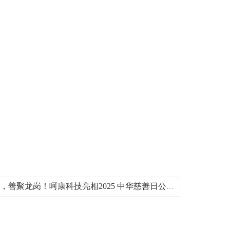
下一篇：呵康新闻 | 科技暖行，善聚龙岗！呵康科技亮相2025 中华慈善日公益活动