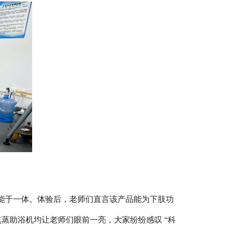
能于一体。体验后，老师们直言该产品能为下肢功
蒸助浴机均让老师们眼前一亮，大家纷纷感叹 “科