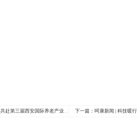
上一篇：展会邀请 | 古都迎盛会！呵康科技邀您共赴第三届西安国际养老产业博览会，共探养老新生态