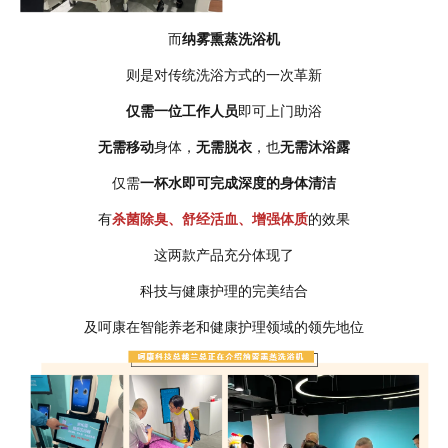
而
纳雾熏蒸洗浴机
则是对传统洗浴方式的一次革新
仅需一位工作人员
即可上门助浴
无需移动
身体，
无需脱衣
，也
无需沐浴露
仅需
一杯水即可完成深度的身体清洁
有
杀菌除臭、舒经活血、增强体质
的效果
这两款产品充分体现了
科技与健康护理的完美结合
及呵康在智能养老和健康护理领域的领先地位