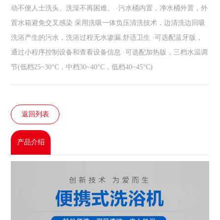
动不便人士洗头、洗澡不再困难。 ·污水桶内置，净水桶外置，外
置水箱避免交叉感染 采用洗吸一体负压清洗技术，边清洗边回吸
洗浴产生的污水，洗浴过程无水渗漏,舒适卫生 ·可选配蓝牙版，
通过小程序控制设备和查看设备信息 ·可选配加热版，三档水温调
节(低档25~30°C，中档30~40°C，低档40~45°C)
返回列表
产品介绍